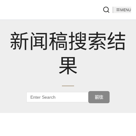
MENU
新闻稿搜索结
果
前往