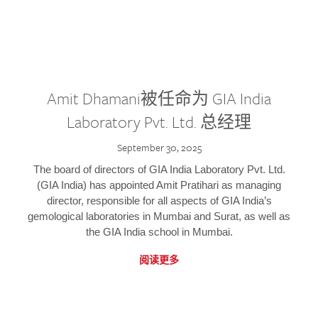
Amit Dhamani被任命为 GIA India
Laboratory Pvt. Ltd. 总经理
September 30, 2025
The board of directors of GIA India Laboratory Pvt. Ltd.
(GIA India) has appointed Amit Pratihari as managing
director, responsible for all aspects of GIA India’s
gemological laboratories in Mumbai and Surat, as well as
the GIA India school in Mumbai.
阅读更多