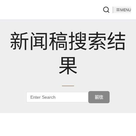
MENU
新闻稿搜索结
果
前往