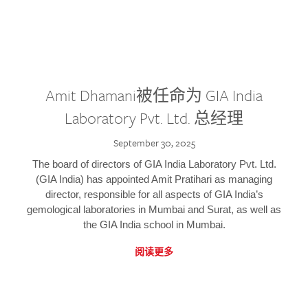
Amit Dhamani被任命为 GIA India
Laboratory Pvt. Ltd. 总经理
September 30, 2025
The board of directors of GIA India Laboratory Pvt. Ltd.
(GIA India) has appointed Amit Pratihari as managing
director, responsible for all aspects of GIA India’s
gemological laboratories in Mumbai and Surat, as well as
the GIA India school in Mumbai.
阅读更多