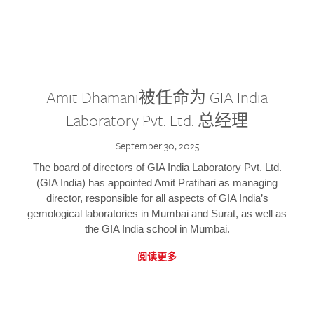
Amit Dhamani被任命为 GIA India
Laboratory Pvt. Ltd. 总经理
September 30, 2025
The board of directors of GIA India Laboratory Pvt. Ltd.
(GIA India) has appointed Amit Pratihari as managing
director, responsible for all aspects of GIA India’s
gemological laboratories in Mumbai and Surat, as well as
the GIA India school in Mumbai.
阅读更多