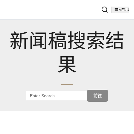
MENU
新闻稿搜索结
果
前往