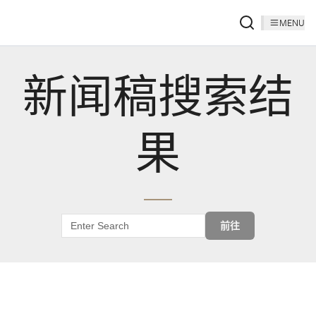
MENU
新闻稿搜索结
果
前往