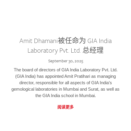
Amit Dhamani被任命为 GIA India
Laboratory Pvt. Ltd. 总经理
September 30, 2025
The board of directors of GIA India Laboratory Pvt. Ltd.
(GIA India) has appointed Amit Pratihari as managing
director, responsible for all aspects of GIA India’s
gemological laboratories in Mumbai and Surat, as well as
the GIA India school in Mumbai.
阅读更多