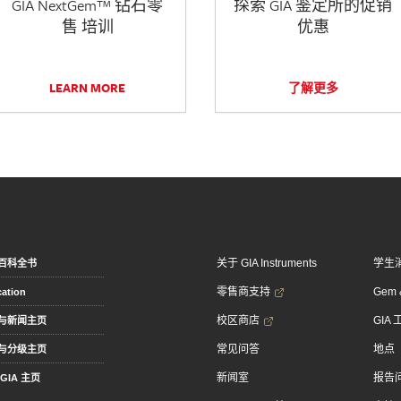
GIA NextGem™ 钻石零
探索 GIA 鉴定所的促销
售 培训
优惠
LEARN MORE
了解更多
关于 GIA Instruments
学生
百科全书
零售商支持
Gem &
ation
校区商店
GIA
与新闻主页
常见问答
地点
与分级主页
新闻室
报告
GIA 主页