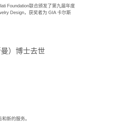
ellati Foundation联合颁发了第九届年度
 in Jewelry Design，获奖者为 GIA 卡尔斯
治·罗斯曼）博士去世
定报告和新的服务。