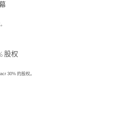
开幕
生。
% 股权
cr 30% 的股权。