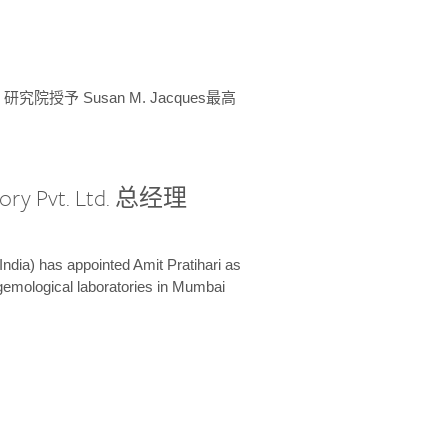
授予 Susan M. Jacques最高
ory Pvt. Ltd. 总经理
India) has appointed Amit Pratihari as
 gemological laboratories in Mumbai