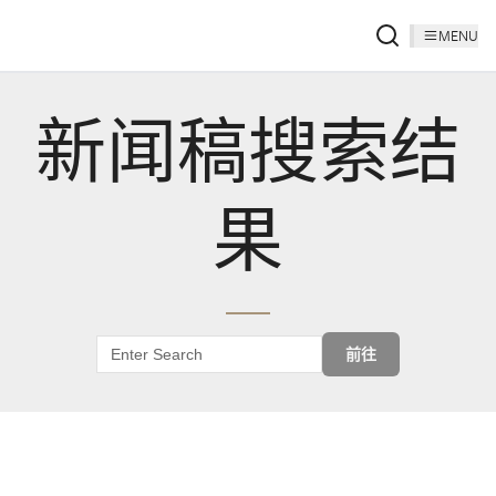
MENU
新闻稿搜索结
果
前往