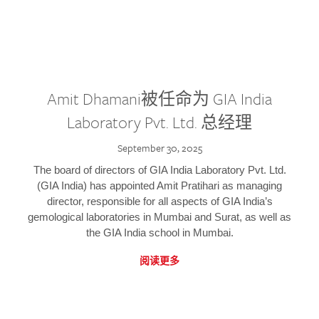
Amit Dhamani被任命为 GIA India
Laboratory Pvt. Ltd. 总经理
September 30, 2025
The board of directors of GIA India Laboratory Pvt. Ltd.
(GIA India) has appointed Amit Pratihari as managing
director, responsible for all aspects of GIA India’s
gemological laboratories in Mumbai and Surat, as well as
the GIA India school in Mumbai.
阅读更多