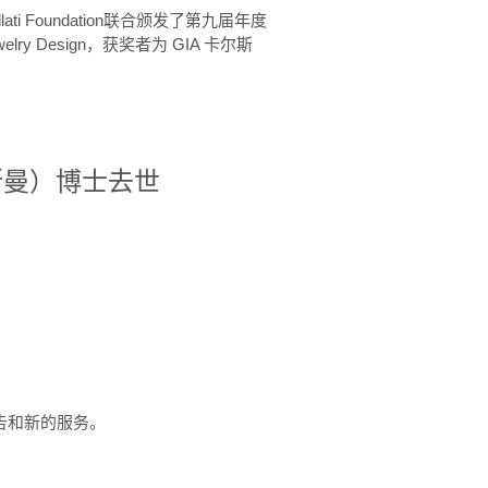
ellati Foundation联合颁发了第九届年度
 in Jewelry Design，获奖者为 GIA 卡尔斯
治·罗斯曼）博士去世
定报告和新的服务。