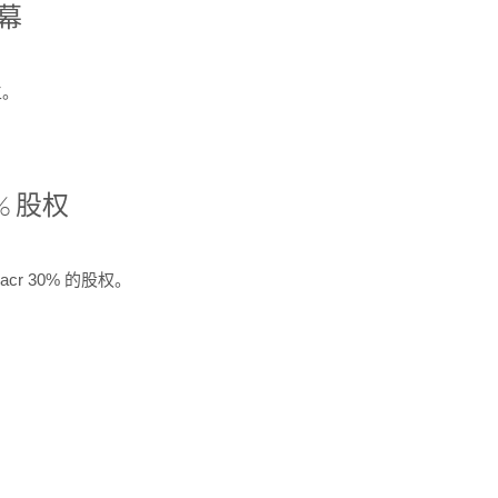
开幕
生。
% 股权
cr 30% 的股权。