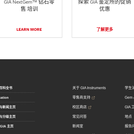
GIA NextGem™ 钻石零
探索 GIA 鉴定所的促销
售 培训
优惠
LEARN MORE
了解更多
关于 GIA Instruments
学生
百科全书
零售商支持
Gem &
ation
校区商店
GIA
与新闻主页
常见问答
地点
与分级主页
新闻室
报告
GIA 主页