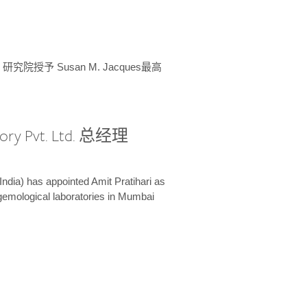
授予 Susan M. Jacques最高
ory Pvt. Ltd. 总经理
India) has appointed Amit Pratihari as
 gemological laboratories in Mumbai