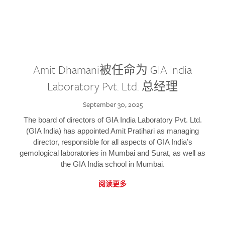
Amit Dhamani被任命为 GIA India
Laboratory Pvt. Ltd. 总经理
September 30, 2025
The board of directors of GIA India Laboratory Pvt. Ltd.
(GIA India) has appointed Amit Pratihari as managing
director, responsible for all aspects of GIA India’s
gemological laboratories in Mumbai and Surat, as well as
the GIA India school in Mumbai.
阅读更多