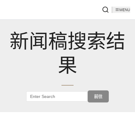
MENU
新闻稿搜索结
果
前往