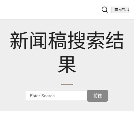
MENU
新闻稿搜索结
果
前往