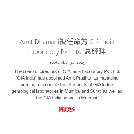
Amit Dhamani被任命为 GIA India
Laboratory Pvt. Ltd. 总经理
September 30, 2025
The board of directors of GIA India Laboratory Pvt. Ltd.
(GIA India) has appointed Amit Pratihari as managing
director, responsible for all aspects of GIA India’s
gemological laboratories in Mumbai and Surat, as well as
the GIA India school in Mumbai.
阅读更多