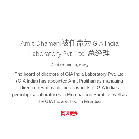
Amit Dhamani被任命为 GIA India
Laboratory Pvt. Ltd. 总经理
September 30, 2025
The board of directors of GIA India Laboratory Pvt. Ltd.
(GIA India) has appointed Amit Pratihari as managing
director, responsible for all aspects of GIA India’s
gemological laboratories in Mumbai and Surat, as well as
the GIA India school in Mumbai.
阅读更多