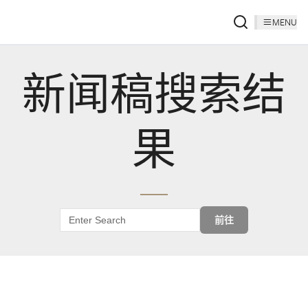
MENU
新闻稿搜索结
果
前往