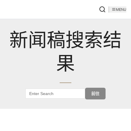
MENU
新闻稿搜索结
果
前往