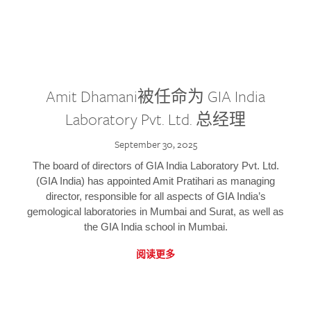
Amit Dhamani被任命为 GIA India
Laboratory Pvt. Ltd. 总经理
September 30, 2025
The board of directors of GIA India Laboratory Pvt. Ltd.
(GIA India) has appointed Amit Pratihari as managing
director, responsible for all aspects of GIA India’s
gemological laboratories in Mumbai and Surat, as well as
the GIA India school in Mumbai.
阅读更多