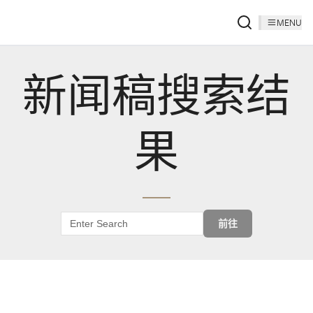
MENU
新闻稿搜索结
果
前往