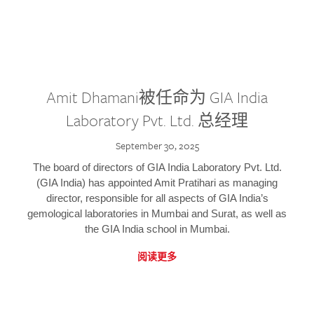
Amit Dhamani被任命为 GIA India
Laboratory Pvt. Ltd. 总经理
September 30, 2025
The board of directors of GIA India Laboratory Pvt. Ltd.
(GIA India) has appointed Amit Pratihari as managing
director, responsible for all aspects of GIA India’s
gemological laboratories in Mumbai and Surat, as well as
the GIA India school in Mumbai.
阅读更多