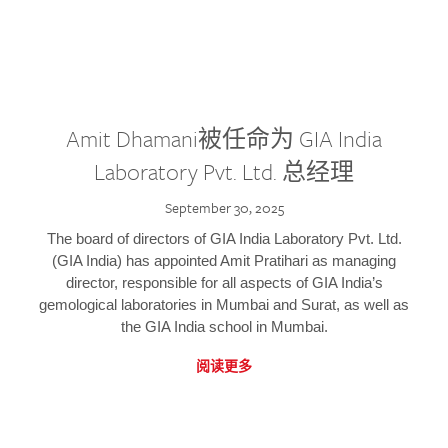
Amit Dhamani被任命为 GIA India
Laboratory Pvt. Ltd. 总经理
September 30, 2025
The board of directors of GIA India Laboratory Pvt. Ltd.
(GIA India) has appointed Amit Pratihari as managing
director, responsible for all aspects of GIA India’s
gemological laboratories in Mumbai and Surat, as well as
the GIA India school in Mumbai.
阅读更多