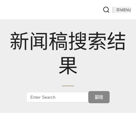
MENU
新闻稿搜索结
果
前往