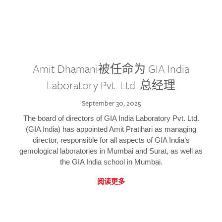
Amit Dhamani被任命为 GIA India
Laboratory Pvt. Ltd. 总经理
September 30, 2025
The board of directors of GIA India Laboratory Pvt. Ltd.
(GIA India) has appointed Amit Pratihari as managing
director, responsible for all aspects of GIA India’s
gemological laboratories in Mumbai and Surat, as well as
the GIA India school in Mumbai.
阅读更多