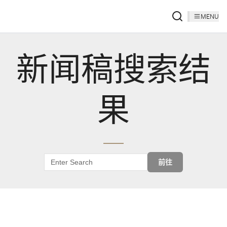
MENU
新闻稿搜索结
果
前往