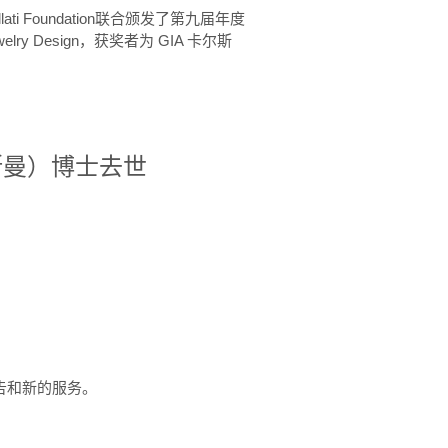
ellati Foundation联合颁发了第九届年度
 in Jewelry Design，获奖者为 GIA 卡尔斯
治·罗斯曼）博士去世
定报告和新的服务。