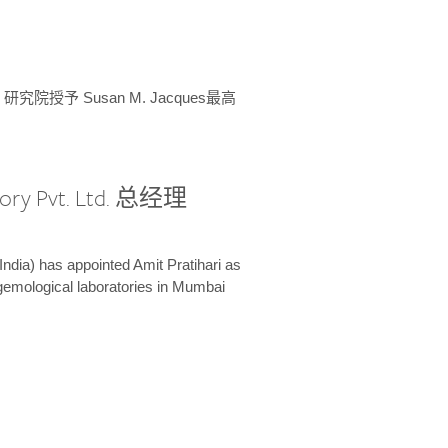
授予 Susan M. Jacques最高
ory Pvt. Ltd. 总经理
India) has appointed Amit Pratihari as
 gemological laboratories in Mumbai