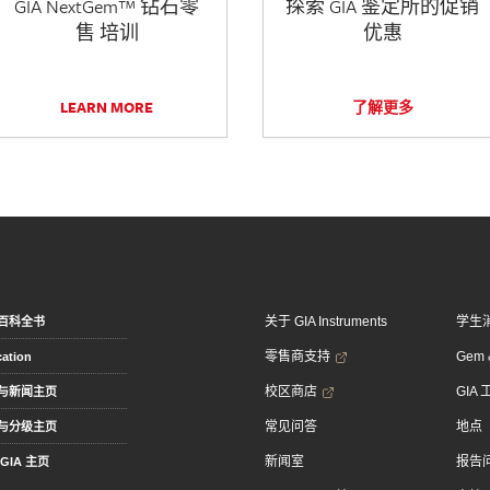
GIA NextGem™ 钻石零
探索 GIA 鉴定所的促销
售 培训
优惠
LEARN MORE
了解更多
关于 GIA Instruments
学生
百科全书
零售商支持
Gem &
ation
校区商店
GIA
与新闻主页
常见问答
地点
与分级主页
新闻室
报告
GIA 主页