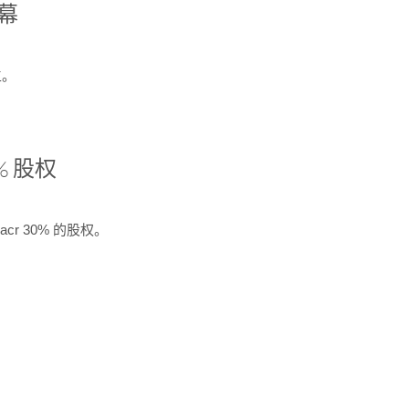
开幕
生。
% 股权
cr 30% 的股权。