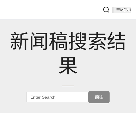
MENU
新闻稿搜索结
果
前往