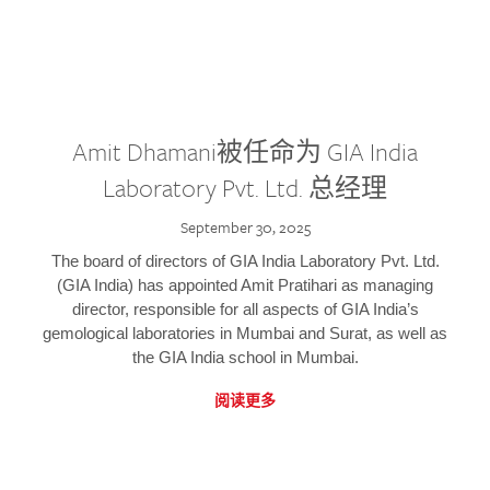
Amit Dhamani被任命为 GIA India
Laboratory Pvt. Ltd. 总经理
September 30, 2025
The board of directors of GIA India Laboratory Pvt. Ltd.
(GIA India) has appointed Amit Pratihari as managing
director, responsible for all aspects of GIA India’s
gemological laboratories in Mumbai and Surat, as well as
the GIA India school in Mumbai.
阅读更多