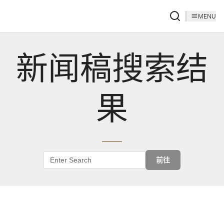
MENU
新闻稿搜索结
果
前往