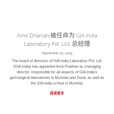
Amit Dhamani被任命为 GIA India
Laboratory Pvt. Ltd. 总经理
September 30, 2025
The board of directors of GIA India Laboratory Pvt. Ltd.
(GIA India) has appointed Amit Pratihari as managing
director, responsible for all aspects of GIA India’s
gemological laboratories in Mumbai and Surat, as well as
the GIA India school in Mumbai.
阅读更多