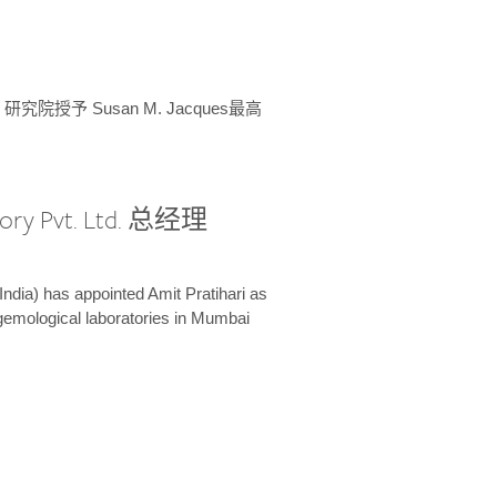
授予 Susan M. Jacques最高
ory Pvt. Ltd. 总经理
India) has appointed Amit Pratihari as
 gemological laboratories in Mumbai