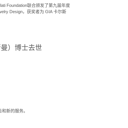
ellati Foundation联合颁发了第九届年度
 in Jewelry Design，获奖者为 GIA 卡尔斯
治·罗斯曼）博士去世
定报告和新的服务。