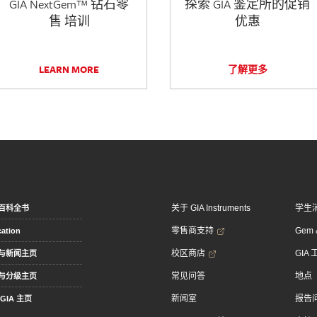
GIA NextGem™ 钻石零
探索 GIA 鉴定所的促销
售 培训
优惠
LEARN MORE
了解更多
关于 GIA Instruments
学生
百科全书
零售商支持
Gem &
ation
校区商店
GIA
与新闻主页
常见问答
地点
与分级主页
新闻室
报告
GIA 主页