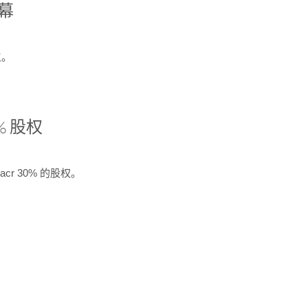
开幕
生。
% 股权
cr 30% 的股权。