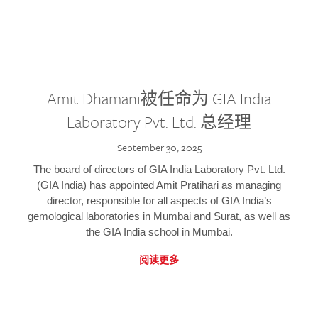
Amit Dhamani被任命为 GIA India
Laboratory Pvt. Ltd. 总经理
September 30, 2025
The board of directors of GIA India Laboratory Pvt. Ltd.
(GIA India) has appointed Amit Pratihari as managing
director, responsible for all aspects of GIA India’s
gemological laboratories in Mumbai and Surat, as well as
the GIA India school in Mumbai.
阅读更多