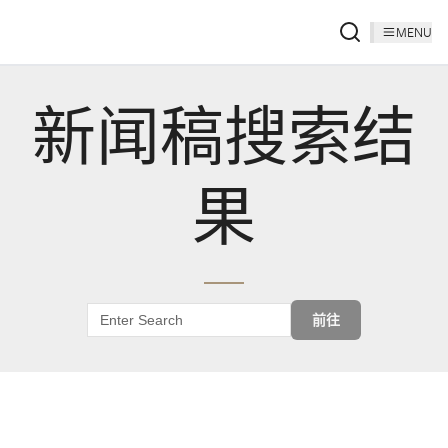
MENU
新闻稿搜索结
果
前往