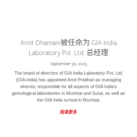
Amit Dhamani被任命为 GIA India
Laboratory Pvt. Ltd. 总经理
September 30, 2025
The board of directors of GIA India Laboratory Pvt. Ltd.
(GIA India) has appointed Amit Pratihari as managing
director, responsible for all aspects of GIA India’s
gemological laboratories in Mumbai and Surat, as well as
the GIA India school in Mumbai.
阅读更多