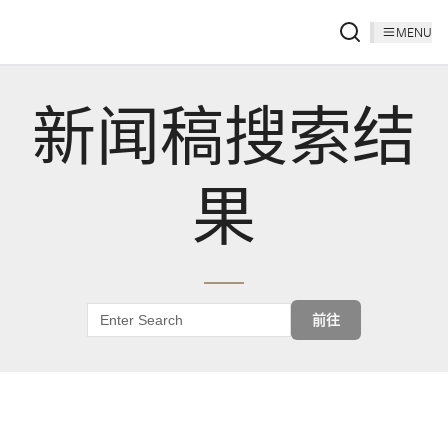
MENU
新闻稿搜索结
果
前往