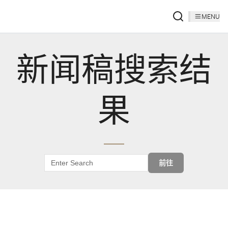
MENU
新闻稿搜索结
果
前往