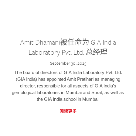
Amit Dhamani被任命为 GIA India
Laboratory Pvt. Ltd. 总经理
September 30, 2025
The board of directors of GIA India Laboratory Pvt. Ltd.
(GIA India) has appointed Amit Pratihari as managing
director, responsible for all aspects of GIA India’s
gemological laboratories in Mumbai and Surat, as well as
the GIA India school in Mumbai.
阅读更多