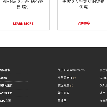
GIA NextGem™ 钻石零
探索 GIA 鉴定所的促销
售 培训
优惠
LEARN MORE
了解更多
关于 GIA Instruments
学生
百科全书
零售商支持
Gem &
ation
校区商店
GIA
与新闻主页
常见问答
地点
与分级主页
新闻室
报告
GIA 主页