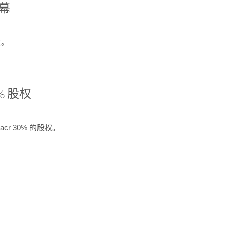
开幕
生。
% 股权
cr 30% 的股权。