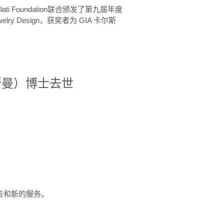
ellati Foundation联合颁发了第九届年度
 in Jewelry Design，获奖者为 GIA 卡尔斯
治·罗斯曼）博士去世
定报告和新的服务。