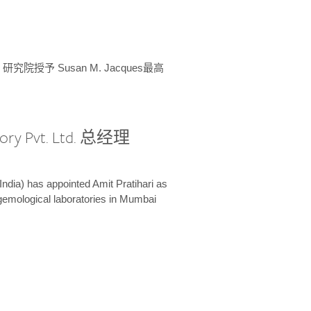
授予 Susan M. Jacques最高
ory Pvt. Ltd. 总经理
India) has appointed Amit Pratihari as
 gemological laboratories in Mumbai