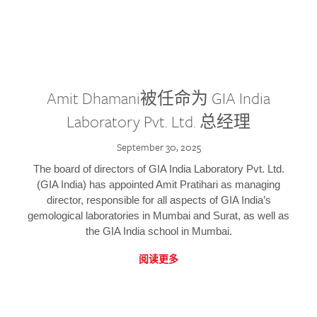
Amit Dhamani被任命为 GIA India
Laboratory Pvt. Ltd. 总经理
September 30, 2025
The board of directors of GIA India Laboratory Pvt. Ltd.
(GIA India) has appointed Amit Pratihari as managing
director, responsible for all aspects of GIA India’s
gemological laboratories in Mumbai and Surat, as well as
the GIA India school in Mumbai.
阅读更多