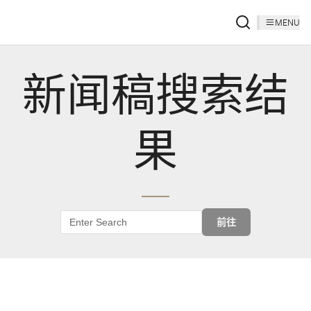
MENU
新闻稿搜索结
果
前往