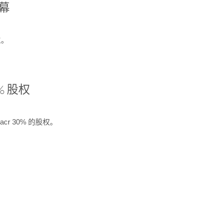
开幕
生。
% 股权
cr 30% 的股权。