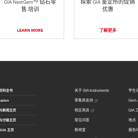
GIA NextGem™ 钻石零
探索 GIA 鉴定所的促销
售 培训
优惠
LEARN MORE
了解更多
关于 GIA Instruments
学生
百科全书
零售商支持
Gem &
ation
校区商店
GIA
与新闻主页
常见问答
地点
与分级主页
新闻室
报告
GIA 主页