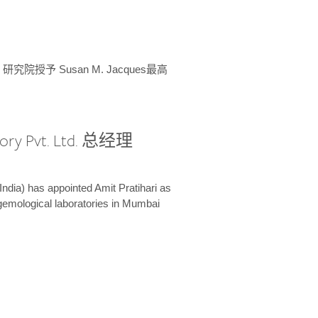
授予 Susan M. Jacques最高
ory Pvt. Ltd. 总经理
India) has appointed Amit Pratihari as
 gemological laboratories in Mumbai