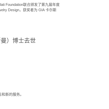
ellati Foundation联合颁发了第九届年度
 in Jewelry Design，获奖者为 GIA 卡尔斯
治·罗斯曼）博士去世
定报告和新的服务。