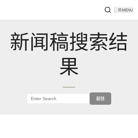
MENU
新闻稿搜索结
果
前往