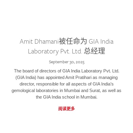
Amit Dhamani被任命为 GIA India
Laboratory Pvt. Ltd. 总经理
September 30, 2025
The board of directors of GIA India Laboratory Pvt. Ltd.
(GIA India) has appointed Amit Pratihari as managing
director, responsible for all aspects of GIA India’s
gemological laboratories in Mumbai and Surat, as well as
the GIA India school in Mumbai.
阅读更多