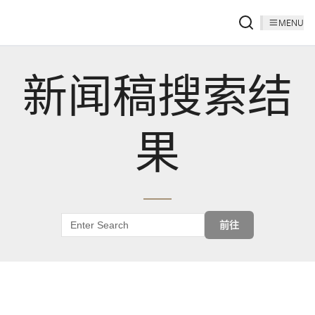
MENU
新闻稿搜索结
果
前往