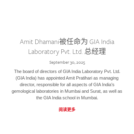
Amit Dhamani被任命为 GIA India
Laboratory Pvt. Ltd. 总经理
September 30, 2025
The board of directors of GIA India Laboratory Pvt. Ltd.
(GIA India) has appointed Amit Pratihari as managing
director, responsible for all aspects of GIA India’s
gemological laboratories in Mumbai and Surat, as well as
the GIA India school in Mumbai.
阅读更多