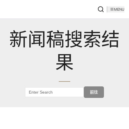
MENU
新闻稿搜索结
果
前往