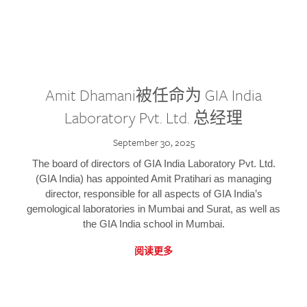
Amit Dhamani被任命为 GIA India
Laboratory Pvt. Ltd. 总经理
September 30, 2025
The board of directors of GIA India Laboratory Pvt. Ltd.
(GIA India) has appointed Amit Pratihari as managing
director, responsible for all aspects of GIA India’s
gemological laboratories in Mumbai and Surat, as well as
the GIA India school in Mumbai.
阅读更多