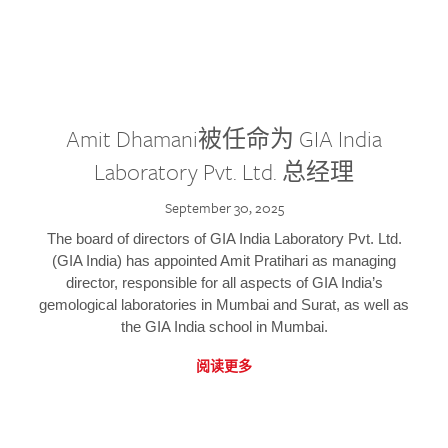
Amit Dhamani被任命为 GIA India
Laboratory Pvt. Ltd. 总经理
September 30, 2025
The board of directors of GIA India Laboratory Pvt. Ltd.
(GIA India) has appointed Amit Pratihari as managing
director, responsible for all aspects of GIA India’s
gemological laboratories in Mumbai and Surat, as well as
the GIA India school in Mumbai.
阅读更多