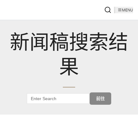
MENU
新闻稿搜索结
果
前往