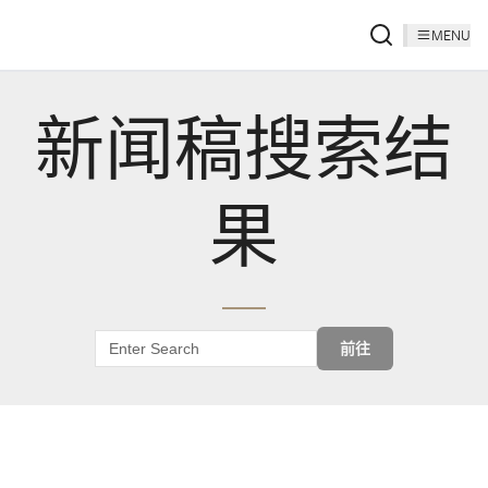
MENU
新闻稿搜索结
果
前往