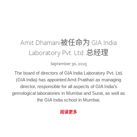
Amit Dhamani被任命为 GIA India
Laboratory Pvt. Ltd. 总经理
September 30, 2025
The board of directors of GIA India Laboratory Pvt. Ltd.
(GIA India) has appointed Amit Pratihari as managing
director, responsible for all aspects of GIA India’s
gemological laboratories in Mumbai and Surat, as well as
the GIA India school in Mumbai.
阅读更多