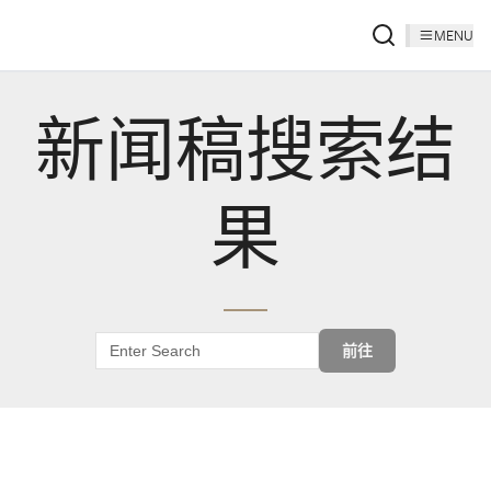
MENU
新闻稿搜索结
果
前往