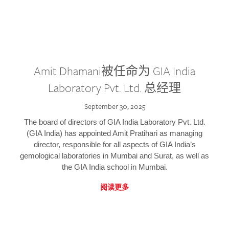
Amit Dhamani被任命为 GIA India
Laboratory Pvt. Ltd. 总经理
September 30, 2025
The board of directors of GIA India Laboratory Pvt. Ltd.
(GIA India) has appointed Amit Pratihari as managing
director, responsible for all aspects of GIA India’s
gemological laboratories in Mumbai and Surat, as well as
the GIA India school in Mumbai.
阅读更多