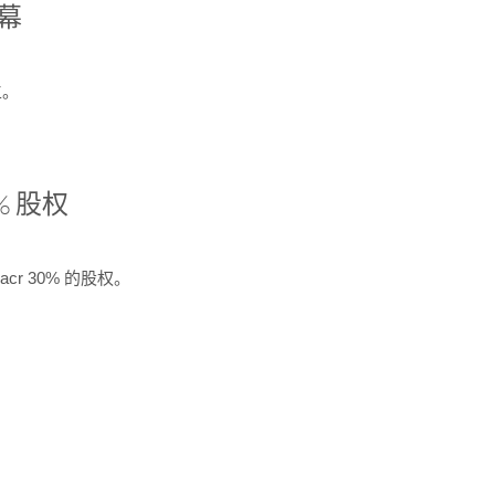
开幕
生。
% 股权
cr 30% 的股权。