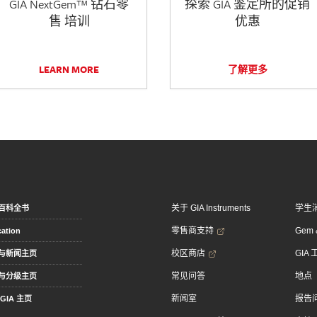
GIA NextGem™ 钻石零
探索 GIA 鉴定所的促销
售 培训
优惠
LEARN MORE
了解更多
关于 GIA Instruments
学生
百科全书
零售商支持
Gem &
ation
校区商店
GIA
与新闻主页
常见问答
地点
与分级主页
新闻室
报告
GIA 主页