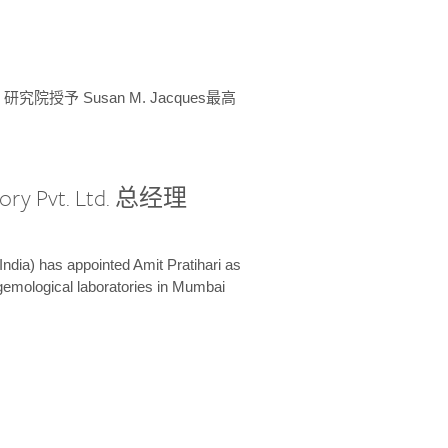
授予 Susan M. Jacques最高
ory Pvt. Ltd. 总经理
India) has appointed Amit Pratihari as
 gemological laboratories in Mumbai