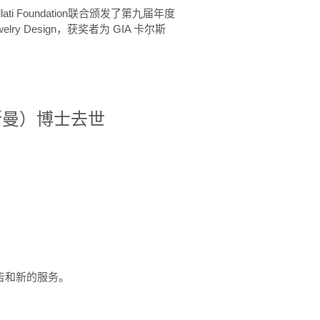
ellati Foundation联合颁发了第九届年度
 in Jewelry Design，获奖者为 GIA 卡尔斯
治·罗斯曼）博士去世
定报告和新的服务。