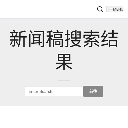
MENU
新闻稿搜索结
果
前往