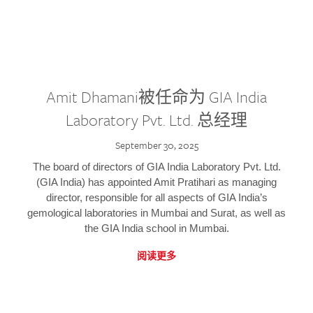
Amit Dhamani被任命为 GIA India
Laboratory Pvt. Ltd. 总经理
September 30, 2025
The board of directors of GIA India Laboratory Pvt. Ltd.
(GIA India) has appointed Amit Pratihari as managing
director, responsible for all aspects of GIA India’s
gemological laboratories in Mumbai and Surat, as well as
the GIA India school in Mumbai.
阅读更多