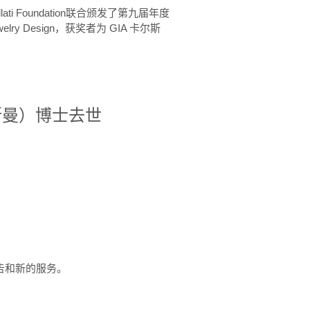
ellati Foundation联合颁发了第九届年度
 in Jewelry Design，获奖者为 GIA 卡尔斯
治·罗斯曼）博士去世
定报告和新的服务。