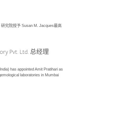
授予 Susan M. Jacques最高
ory Pvt. Ltd. 总经理
India) has appointed Amit Pratihari as
 gemological laboratories in Mumbai