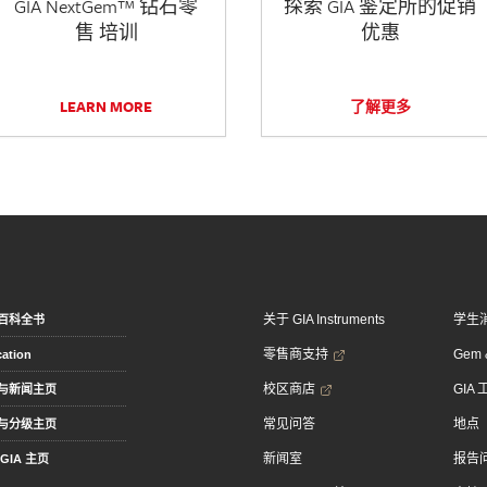
GIA NextGem™ 钻石零
探索 GIA 鉴定所的促销
售 培训
优惠
LEARN MORE
了解更多
关于 GIA Instruments
学生
百科全书
零售商支持
Gem &
ation
校区商店
GIA
与新闻主页
常见问答
地点
与分级主页
新闻室
报告
GIA 主页