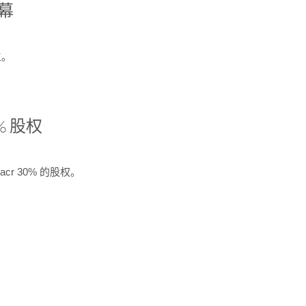
开幕
生。
% 股权
cr 30% 的股权。