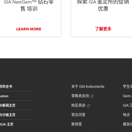
GIA NextGem™ 钻石零
探索 GIA 鉴定所的促销
售 培训
优惠
LEARN MORE
了解更多
关于 GIA Instruments
学生
百科全书
零售商支持
Gem &
ation
校区商店
GIA
与新闻主页
常见问答
地点
与分级主页
新闻室
报告
GIA 主页