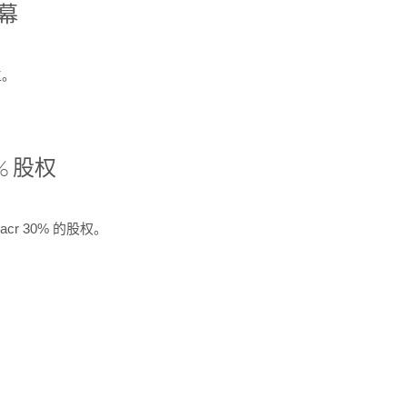
开幕
生。
% 股权
cr 30% 的股权。