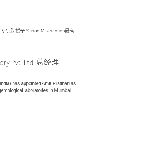
授予 Susan M. Jacques最高
ory Pvt. Ltd. 总经理
India) has appointed Amit Pratihari as
 gemological laboratories in Mumbai