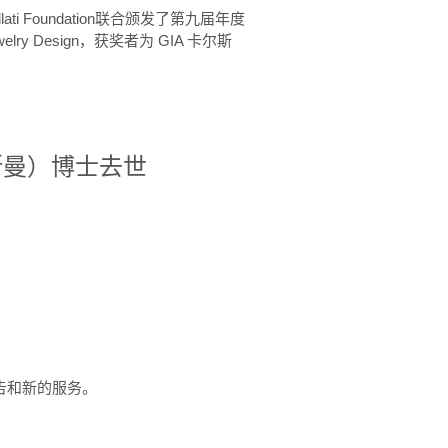
ellati Foundation联合颁发了第九届年度
 in Jewelry Design，获奖者为 GIA 卡尔斯
治·罗斯曼）博士去世
定报告和新的服务。