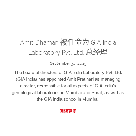
Amit Dhamani被任命为 GIA India
Laboratory Pvt. Ltd. 总经理
September 30, 2025
The board of directors of GIA India Laboratory Pvt. Ltd.
(GIA India) has appointed Amit Pratihari as managing
director, responsible for all aspects of GIA India’s
gemological laboratories in Mumbai and Surat, as well as
the GIA India school in Mumbai.
阅读更多