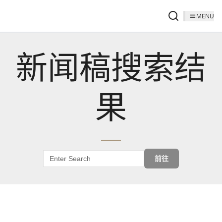
MENU
新闻稿搜索结
果
前往