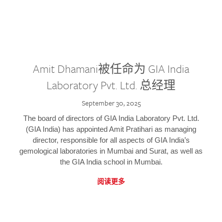
Amit Dhamani被任命为 GIA India
Laboratory Pvt. Ltd. 总经理
September 30, 2025
The board of directors of GIA India Laboratory Pvt. Ltd.
(GIA India) has appointed Amit Pratihari as managing
director, responsible for all aspects of GIA India’s
gemological laboratories in Mumbai and Surat, as well as
the GIA India school in Mumbai.
阅读更多