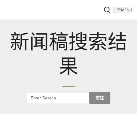
MENU
新闻稿搜索结
果
前往