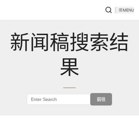
MENU
新闻稿搜索结
果
前往