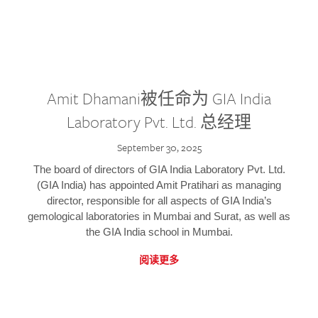
Amit Dhamani被任命为 GIA India
Laboratory Pvt. Ltd. 总经理
September 30, 2025
The board of directors of GIA India Laboratory Pvt. Ltd.
(GIA India) has appointed Amit Pratihari as managing
director, responsible for all aspects of GIA India’s
gemological laboratories in Mumbai and Surat, as well as
the GIA India school in Mumbai.
阅读更多