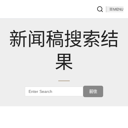
MENU
新闻稿搜索结
果
前往