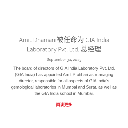
Amit Dhamani被任命为 GIA India
Laboratory Pvt. Ltd. 总经理
September 30, 2025
The board of directors of GIA India Laboratory Pvt. Ltd.
(GIA India) has appointed Amit Pratihari as managing
director, responsible for all aspects of GIA India’s
gemological laboratories in Mumbai and Surat, as well as
the GIA India school in Mumbai.
阅读更多