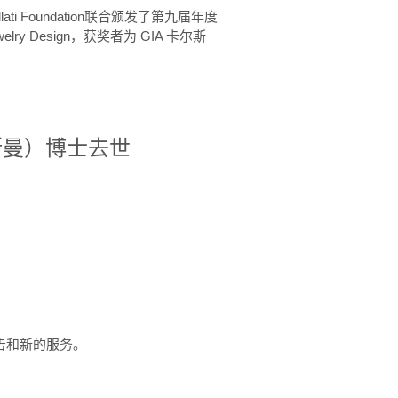
ellati Foundation联合颁发了第九届年度
 in Jewelry Design，获奖者为 GIA 卡尔斯
治·罗斯曼）博士去世
定报告和新的服务。