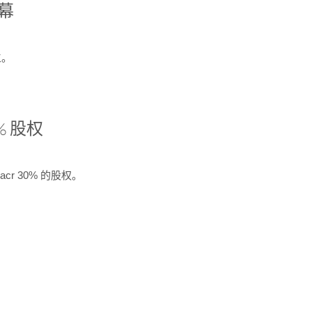
开幕
生。
% 股权
cr 30% 的股权。