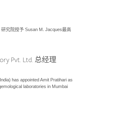
授予 Susan M. Jacques最高
ory Pvt. Ltd. 总经理
India) has appointed Amit Pratihari as
 gemological laboratories in Mumbai