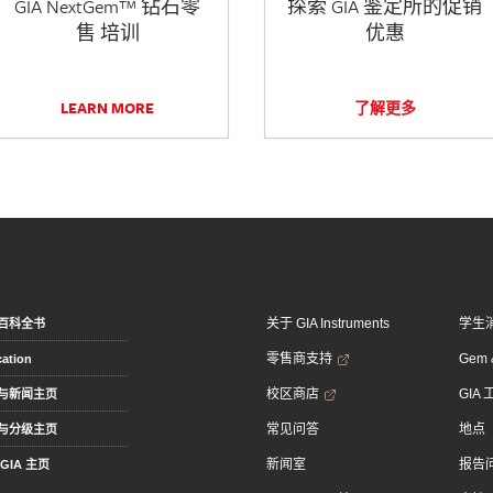
GIA NextGem™ 钻石零
探索 GIA 鉴定所的促销
售 培训
优惠
LEARN MORE
了解更多
关于 GIA Instruments
学生
百科全书
零售商支持
Gem &
ation
校区商店
GIA
与新闻主页
常见问答
地点
与分级主页
新闻室
报告
GIA 主页