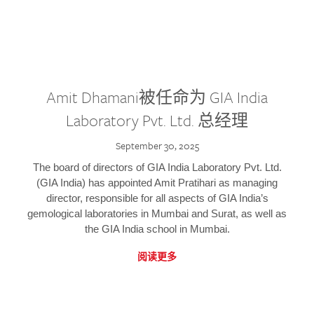
Amit Dhamani被任命为 GIA India
Laboratory Pvt. Ltd. 总经理
September 30, 2025
The board of directors of GIA India Laboratory Pvt. Ltd.
(GIA India) has appointed Amit Pratihari as managing
director, responsible for all aspects of GIA India’s
gemological laboratories in Mumbai and Surat, as well as
the GIA India school in Mumbai.
阅读更多