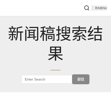
MENU
新闻稿搜索结
果
前往