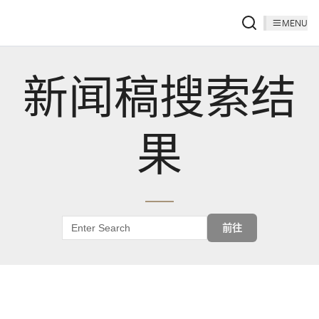
MENU
新闻稿搜索结
果
前往