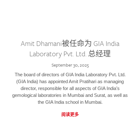
Amit Dhamani被任命为 GIA India
Laboratory Pvt. Ltd. 总经理
September 30, 2025
The board of directors of GIA India Laboratory Pvt. Ltd.
(GIA India) has appointed Amit Pratihari as managing
director, responsible for all aspects of GIA India’s
gemological laboratories in Mumbai and Surat, as well as
the GIA India school in Mumbai.
阅读更多