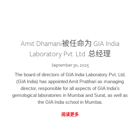
Amit Dhamani被任命为 GIA India
Laboratory Pvt. Ltd. 总经理
September 30, 2025
The board of directors of GIA India Laboratory Pvt. Ltd.
(GIA India) has appointed Amit Pratihari as managing
director, responsible for all aspects of GIA India’s
gemological laboratories in Mumbai and Surat, as well as
the GIA India school in Mumbai.
阅读更多