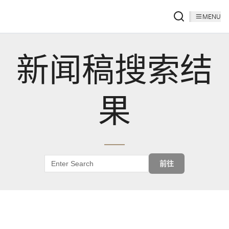
MENU
新闻稿搜索结
果
前往