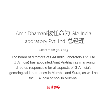
Amit Dhamani被任命为 GIA India
Laboratory Pvt. Ltd. 总经理
September 30, 2025
The board of directors of GIA India Laboratory Pvt. Ltd.
(GIA India) has appointed Amit Pratihari as managing
director, responsible for all aspects of GIA India’s
gemological laboratories in Mumbai and Surat, as well as
the GIA India school in Mumbai.
阅读更多