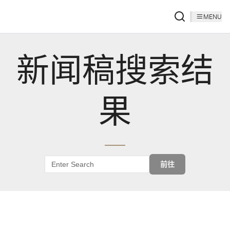
MENU
新闻稿搜索结
果
前往