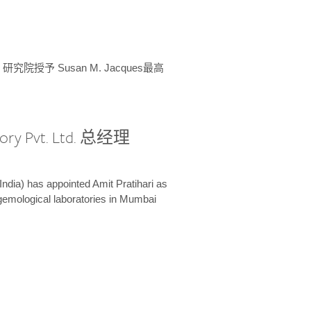
授予 Susan M. Jacques最高
ory Pvt. Ltd. 总经理
India) has appointed Amit Pratihari as
 gemological laboratories in Mumbai