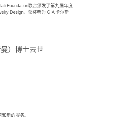
ellati Foundation联合颁发了第九届年度
 in Jewelry Design，获奖者为 GIA 卡尔斯
治·罗斯曼）博士去世
定报告和新的服务。