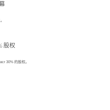
开幕
生。
% 股权
cr 30% 的股权。