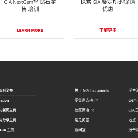
GIA NextGem™ 钻石零
探索 GIA 鉴定所的促销
售 培训
优惠
LEARN MORE
了解更多
关于 GIA Instruments
学生
百科全书
零售商支持
Gem &
ation
校区商店
GIA
与新闻主页
常见问答
地点
与分级主页
新闻室
报告
GIA 主页