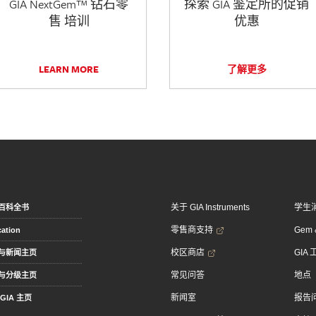
GIA NextGem™ 钻石零
探索 GIA 鉴定所的促销
售 培训
优惠
LEARN MORE
了解更多
关于 GIA Instruments
学生
百科全书
零售商支持
Gem &
ation
校区商店
GIA
与新闻主页
常见问答
地点
与分级主页
新闻室
报告
GIA 主页