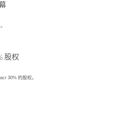
开幕
生。
% 股权
cr 30% 的股权。