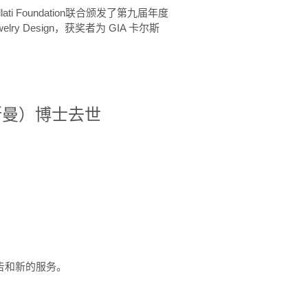
ellati Foundation联合颁发了第九届年度
 in Jewelry Design，获奖者为 GIA 卡尔斯
治·罗斯曼）博士去世
定报告和新的服务。