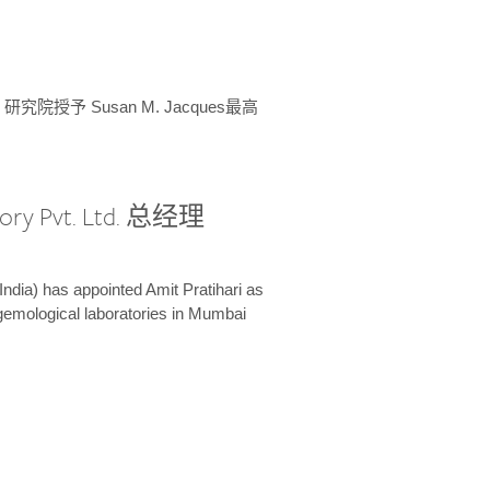
授予 Susan M. Jacques最高
ory Pvt. Ltd. 总经理
India) has appointed Amit Pratihari as
 gemological laboratories in Mumbai