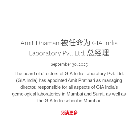
Amit Dhamani被任命为 GIA India
Laboratory Pvt. Ltd. 总经理
September 30, 2025
The board of directors of GIA India Laboratory Pvt. Ltd.
(GIA India) has appointed Amit Pratihari as managing
director, responsible for all aspects of GIA India’s
gemological laboratories in Mumbai and Surat, as well as
the GIA India school in Mumbai.
阅读更多