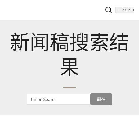
MENU
新闻稿搜索结
果
前往