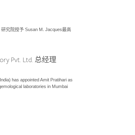
授予 Susan M. Jacques最高
ory Pvt. Ltd. 总经理
India) has appointed Amit Pratihari as
 gemological laboratories in Mumbai