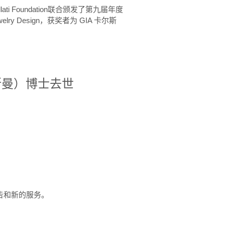
ellati Foundation联合颁发了第九届年度
 in Jewelry Design，获奖者为 GIA 卡尔斯
治·罗斯曼）博士去世
定报告和新的服务。