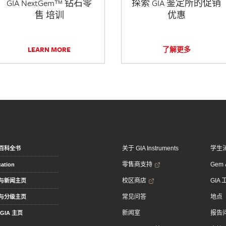
GIA NextGem™ 钻石零
探索 GIA 鉴定所的促销
售 培训
优惠
LEARN MORE
了解更多
关于 GIA Instruments
学生
百科全书
零售商支持
Gem &
ation
校区商店
GIA
与新闻主页
常见问答
地点
与分级主页
新闻室
报告
GIA 主页