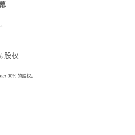
开幕
生。
% 股权
cr 30% 的股权。