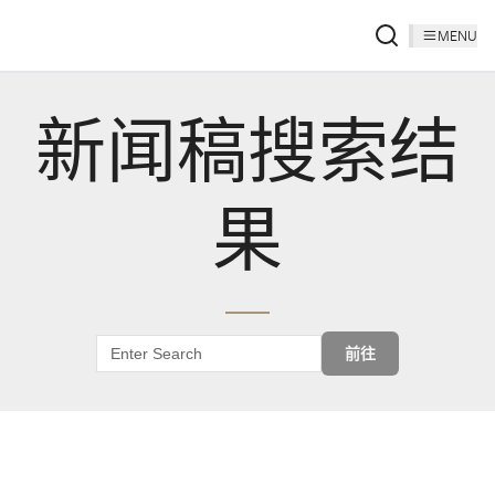
MENU
新闻稿搜索结
果
前往