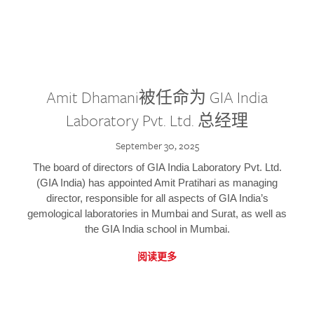
Amit Dhamani被任命为 GIA India
Laboratory Pvt. Ltd. 总经理
September 30, 2025
The board of directors of GIA India Laboratory Pvt. Ltd.
(GIA India) has appointed Amit Pratihari as managing
director, responsible for all aspects of GIA India’s
gemological laboratories in Mumbai and Surat, as well as
the GIA India school in Mumbai.
阅读更多