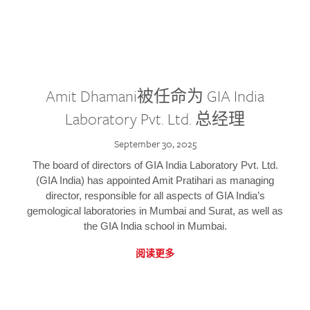
Amit Dhamani被任命为 GIA India
Laboratory Pvt. Ltd. 总经理
September 30, 2025
The board of directors of GIA India Laboratory Pvt. Ltd.
(GIA India) has appointed Amit Pratihari as managing
director, responsible for all aspects of GIA India’s
gemological laboratories in Mumbai and Surat, as well as
the GIA India school in Mumbai.
阅读更多