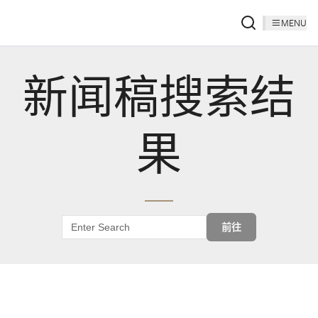
MENU
新闻稿搜索结
果
前往