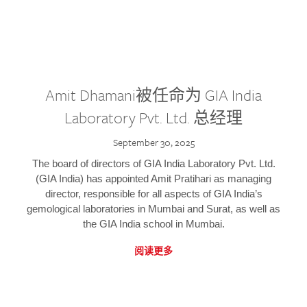
Amit Dhamani被任命为 GIA India
Laboratory Pvt. Ltd. 总经理
September 30, 2025
The board of directors of GIA India Laboratory Pvt. Ltd.
(GIA India) has appointed Amit Pratihari as managing
director, responsible for all aspects of GIA India’s
gemological laboratories in Mumbai and Surat, as well as
the GIA India school in Mumbai.
阅读更多