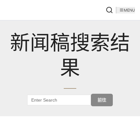
MENU
新闻稿搜索结
果
前往